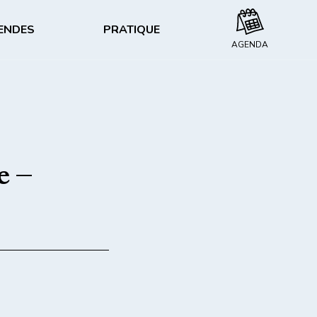
GENDES
PRATIQUE
AGENDA
LES ACTIVITÉS & LOISIRS
MÉNÉHAM EN IMAGES
de Meneham
Nautisme
Galerie vidéos
Escalade
Galerie photos
e –
Randonnée
anifestation à Meneham
NOUS
CONTACTER