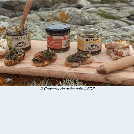
©
Conserverie artisanale AGDE