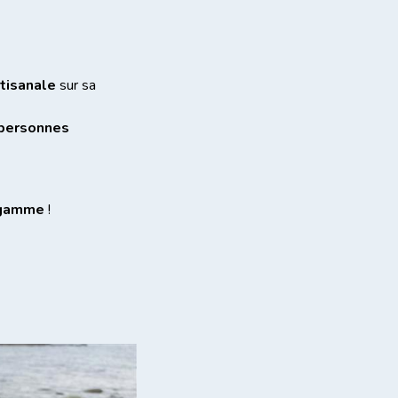
tisanale
sur sa
personnes
a gamme
!