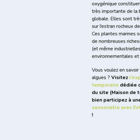
oxygénique constituen
très importante de la 
globale. Elles sont tr
sur l’estran rocheux 
Ces plantes marines s
de nombreuses richess
(et même industrielles
environnementales et 
Vous voulez en savoir 
algues ?
Visitez
l’ex
temporaire
dédiée d
du site (Maison de t
bien participez à un
sensorielle avec Es
!