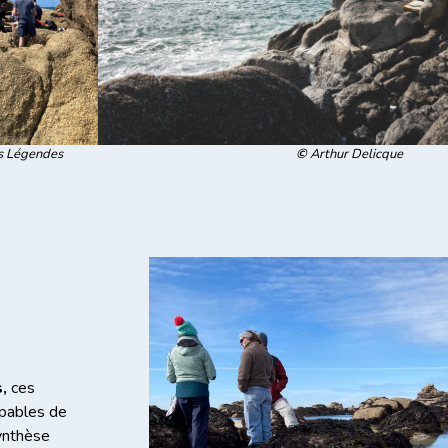
©
Arthur Delicque
s Légendes
s,
ces
apables de
ynthèse