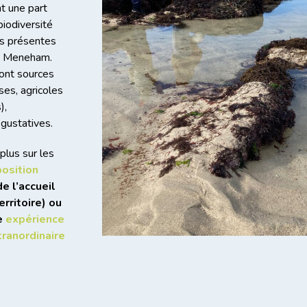
t une part
biodiversité
ès présentes
de Meneham.
ont sources
es, agricoles
),
gustatives.
plus sur les
position
e l’accueil
erritoire) ou
e
expérience
tranordinaire