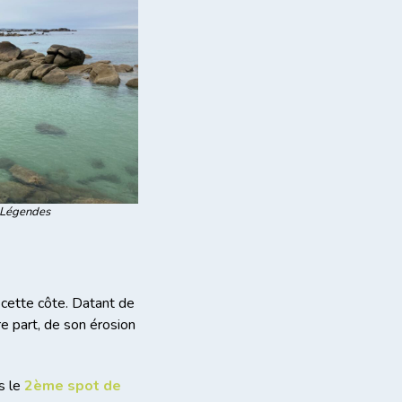
 Légendes
cette côte. Datant de
tre part, de son érosion
s le
2ème spot de