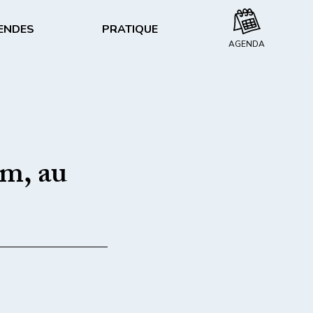
GENDES
PRATIQUE
AGENDA
LES ACTIVITÉS & LOISIRS
MÉNÉHAM EN IMAGES
de Meneham
Nautisme
Galerie vidéos
Escalade
Galerie photos
m, au
Randonnée
anifestation à Meneham
NOUS
CONTACTER