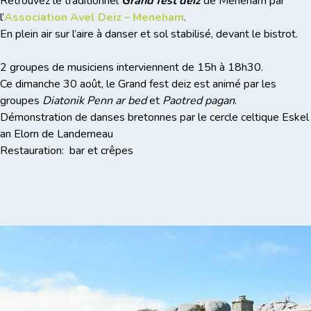
Retrouvez le traditionnel
Grand fest deiz
de Meneham par
l’
Association Avel Deiz – Meneham
.
En plein air sur l’aire à danser et sol stabilisé, devant le bistrot.
2 groupes de musiciens interviennent de 15h à 18h30.
Ce dimanche 30 août, le Grand fest deiz est animé par les
groupes
Diatonik Penn ar bed
et
Paotred pagan
.
Démonstration de danses bretonnes par le cercle celtique Eskel
an Elorn de Landerneau
Restauration: bar et crêpes