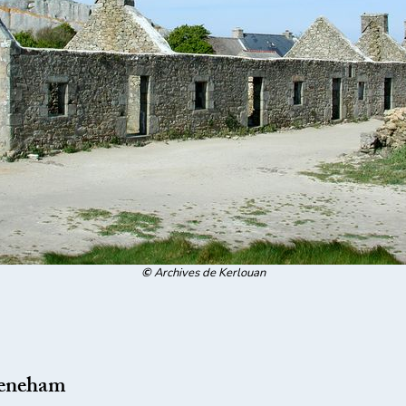
©
A
rchives de Kerlouan
Meneham