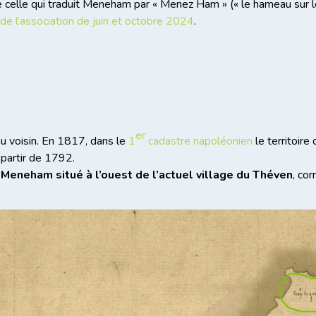
 celle qui traduit Meneham par « Menez Ham » (« le hameau sur l
 de l’association de juin et octobre 2024
.
er
u voisin. En 1817, dans le
1
cadastre napoléonien
le territoire
 partir de 1792.
 Meneham situé à l’ouest de l’actuel village du Théven
, co