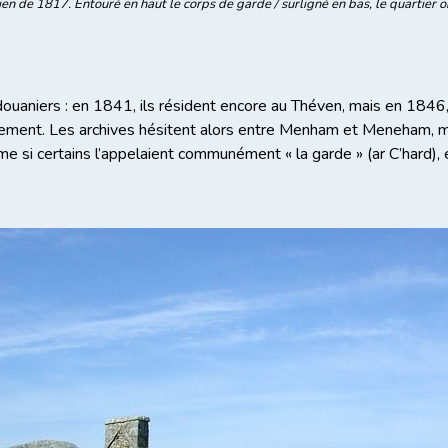
n de 1817. Entouré en haut le corps de garde / surligné en bas, le quartier
aniers : en 1841, ils résident encore au Théven, mais en 1846, 
ement. Les archives hésitent alors entre Menham et Meneham, mai
i certains l’appelaient communément « la garde » (ar C’hard), e