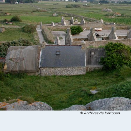
©
A
rchives de Kerlouan