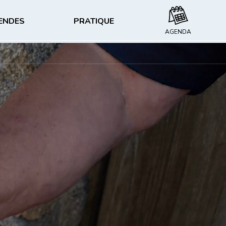
GENDES
PRATIQUE
AGENDA
LES ACTIVITÉS & LOISIRS
MÉNÉHAM EN IMAGES
de Meneham
Nautisme
Galerie vidéos
Escalade
Galerie photos
Randonnée
anifestation à Meneham
NOUS
CONTACTER